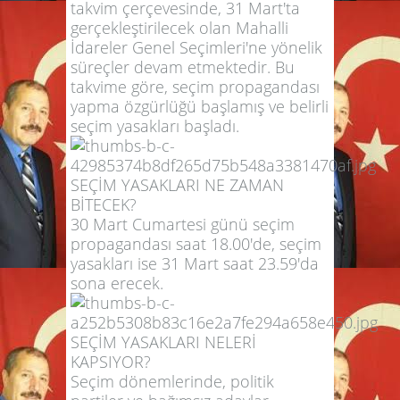
takvim çerçevesinde, 31 Mart'ta
gerçekleştirilecek olan Mahalli
İdareler Genel Seçimleri'ne yönelik
süreçler devam etmektedir. Bu
takvime göre, seçim propagandası
yapma özgürlüğü başlamış ve belirli
seçim yasakları başladı.
SEÇİM YASAKLARI NE ZAMAN
BİTECEK?
30 Mart Cumartesi günü seçim
propagandası saat 18.00'de, seçim
yasakları ise 31 Mart saat 23.59'da
sona erecek.
SEÇİM YASAKLARI NELERİ
KAPSIYOR?
Seçim dönemlerinde, politik