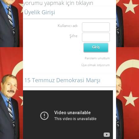
yorumu yapmak için
tıklayın
Üyelik Girişi
Kullanıcı adı
Şifre
Parolamı unuttum
Üye olmak istiyorum
15 Temmuz Demokrasi Marşı