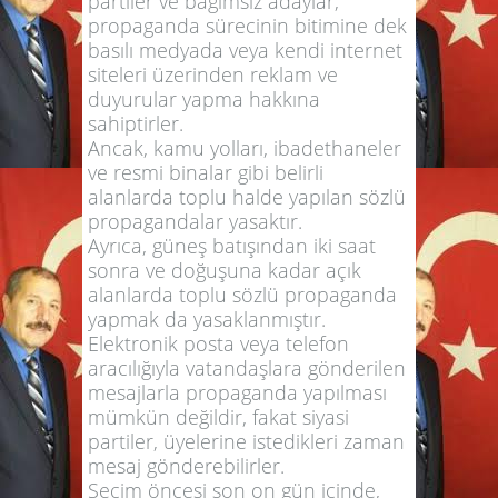
partiler ve bağımsız adaylar,
propaganda sürecinin bitimine dek
basılı medyada veya kendi internet
siteleri üzerinden reklam ve
duyurular yapma hakkına
sahiptirler.
Ancak, kamu yolları, ibadethaneler
ve resmi binalar gibi belirli
alanlarda toplu halde yapılan sözlü
propagandalar yasaktır.
Ayrıca, güneş batışından iki saat
sonra ve doğuşuna kadar açık
alanlarda toplu sözlü propaganda
yapmak da yasaklanmıştır.
Elektronik posta veya telefon
aracılığıyla vatandaşlara gönderilen
mesajlarla propaganda yapılması
mümkün değildir, fakat siyasi
partiler, üyelerine istedikleri zaman
mesaj gönderebilirler.
Seçim öncesi son on gün içinde,