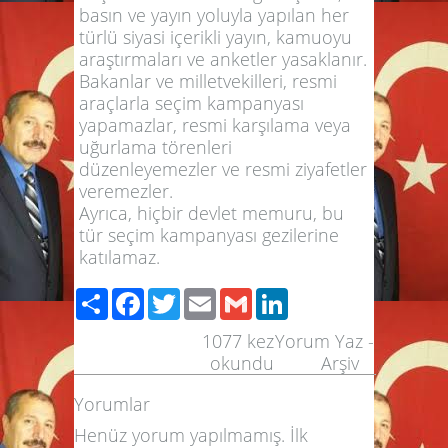
basın ve yayın yoluyla yapılan her
türlü siyasi içerikli yayın, kamuoyu
araştırmaları ve anketler yasaklanır.
Bakanlar ve milletvekilleri, resmi
araçlarla seçim kampanyası
yapamazlar, resmi karşılama veya
uğurlama törenleri
düzenleyemezler ve resmi ziyafetler
veremezler.
Ayrıca, hiçbir devlet memuru, bu
tür seçim kampanyası gezilerine
katılamaz.
Share
Facebook
Twitter
Email
Gmail
LinkedIn
1077
kez
Yorum Yaz
-
okundu
Arşiv
Yorumlar
Henüz yorum yapılmamış. İlk