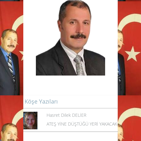
Köşe Yazıları
Hasret Dilek DELİER
ATEŞ YİNE DÜŞTÜĞÜ YERİ YAKACAK