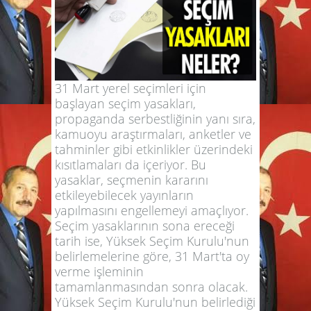
31 Mart yerel seçimleri için
başlayan seçim yasakları,
propaganda serbestliğinin yanı sıra,
kamuoyu araştırmaları, anketler ve
tahminler gibi etkinlikler üzerindeki
kısıtlamaları da içeriyor. Bu
yasaklar, seçmenin kararını
etkileyebilecek yayınların
yapılmasını engellemeyi amaçlıyor.
Seçim yasaklarının sona ereceği
tarih ise, Yüksek Seçim Kurulu'nun
belirlemelerine göre, 31 Mart'ta oy
verme işleminin
tamamlanmasından sonra olacak.
Yüksek Seçim Kurulu'nun belirlediği