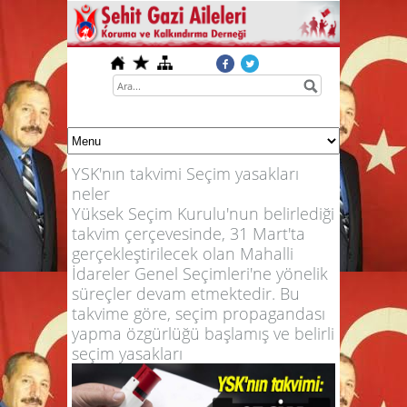
YSK'nın takvimi Seçim yasakları
neler
Yüksek Seçim Kurulu'nun belirlediği
takvim çerçevesinde, 31 Mart'ta
gerçekleştirilecek olan Mahalli
İdareler Genel Seçimleri'ne yönelik
süreçler devam etmektedir. Bu
takvime göre, seçim propagandası
yapma özgürlüğü başlamış ve belirli
seçim yasakları