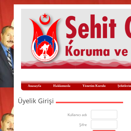
Anasayfa
Hakkımızda
Yönetim Kurulu
Şehitleri
Üyelik Girişi
Kullanıcı adı
Şifre