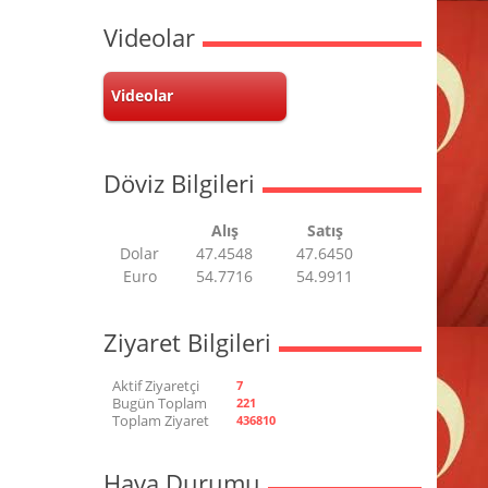
Videolar
Videolar
Döviz Bilgileri
Alış
Satış
Dolar
47.4548
47.6450
Euro
54.7716
54.9911
Ziyaret Bilgileri
Aktif Ziyaretçi
7
Bugün Toplam
221
Toplam Ziyaret
436810
Hava Durumu