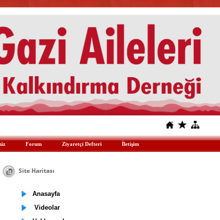
miz
Forum
Ziyaretçi Defteri
İletişim
Site Haritası
Anasayfa
Videolar